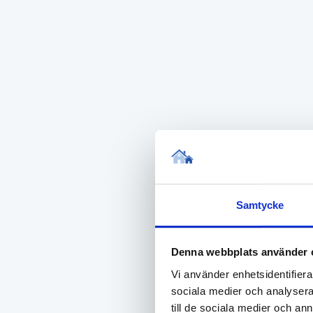
Vi
H
En
än
M
Ja
de
S
Samtycke
Ko
a
Denna webbplats använder 
V
Vi använder enhetsidentifierar
Ni
sociala medier och analysera 
till de sociala medier och a