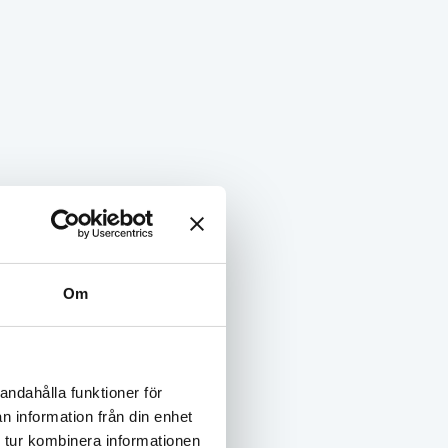
 oss att ni har en inneboende.
m får bo där. Ni får inte ha fler inneboende
?
an har sin inneboende. Gör ni inte detta är
Om
din inneboende. Din hemförsäkring täcker inte
ndra hand?
andahålla funktioner för
örlora rätten till er bostad.
n information från din enhet
 tur kombinera informationen