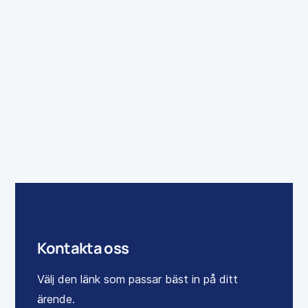
Det här är inte bara bra för din plånbok, utan
också ett enkelt sätt att bidra till en bättre miljö.
Ju mindre vi slösar, desto mer spar vi –
tillsammans!
Kontakta oss
Välj den länk som passar bäst in på ditt
ärende.