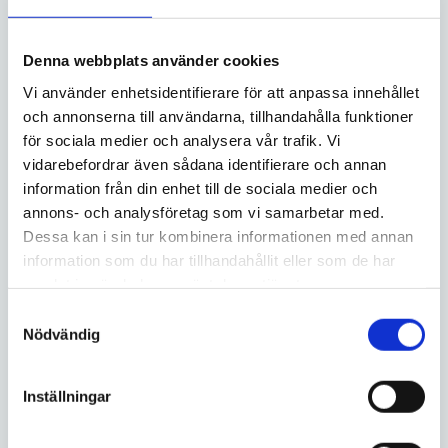
Ladda ner blankett
Denna webbplats använder cookies
Vi använder enhetsidentifierare för att anpassa innehållet
Ansökan om byte av lägenhet
och annonserna till användarna, tillhandahålla funktioner
Kanske har din granne en för stor lägenhet, hen
för sociala medier och analysera vår trafik. Vi
vidarebefordrar även sådana identifierare och annan
önskar något mindre? Du, å andra sidan, behöver
information från din enhet till de sociala medier och
något större. Då är det smidigt att kunna byta
annons- och analysföretag som vi samarbetar med.
lägenhet med varandra. Vi löser detta! Klicka på
Dessa kan i sin tur kombinera informationen med annan
länken nedan, fyll i ansökan och skicka in till oss.
information som du har tillhandahållit eller som de har
samlat in när du har använt deras tjänster.
Samtyckesval
Nödvändig
Gör en ansökan
Inställningar
Ansökan om att hyra ut i andrahand