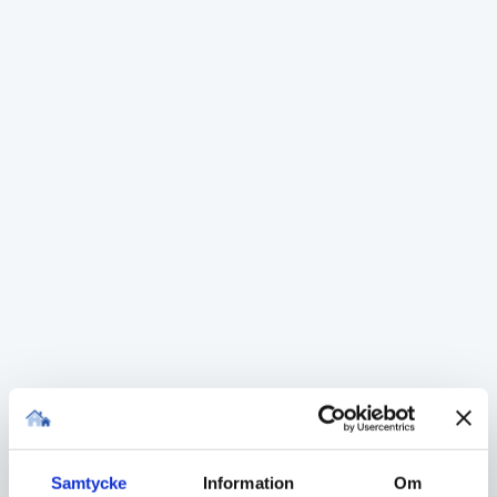
Inför avflyttning
Det är mycket att tänka på inför en flytt. För att
hjälpa våra hyresgäster har vi samlat ihop några
punkter som vi anser är viktiga att har kontroll på
inför slutbesiktningen. Det finns också en
checklista för er att bocka av allt eftersom ni
städar. Detta för att se till att ingenting missas
och att nästa hyresgäst blir tillfredsställd med
utfört arbete. Tänk på att om nästkommande
hyresgäst eller vår förvaltare inte är nöjd med den
utförda städningen kan ni bli ansvariga för att
bekosta en ny.
Samtycke
Information
Om