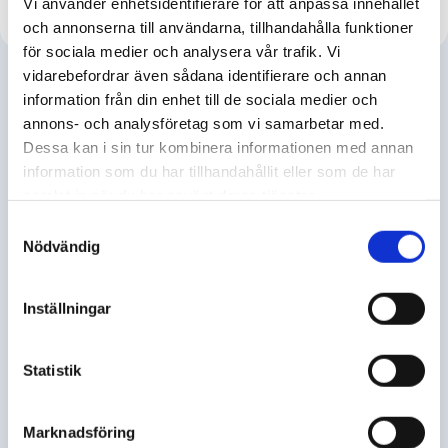
Vi använder enhetsidentifierare för att anpassa innehållet
och annonserna till användarna, tillhandahålla funktioner
för sociala medier och analysera vår trafik. Vi
vidarebefordrar även sådana identifierare och annan
information från din enhet till de sociala medier och
annons- och analysföretag som vi samarbetar med.
Dessa kan i sin tur kombinera informationen med annan
information som du har tillhandahållit eller som de har
samlat in när du har använt deras tjänster.
Samtyckesval
Nödvändig
Namn
Inställningar
Epost
Statistik
Marknadsföring