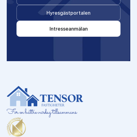
Hyresgästportalen
Intresseanmälan
För en bättre vardag tillsammans