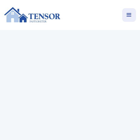
Moderna hem med stil på
Västra Rönneholmsvägen 39–
41
Västra Rönneholmsvägen 39-41, Malmö
Flerbostadshus
38-111
m²
Finns garage i anslutning till fastigheten