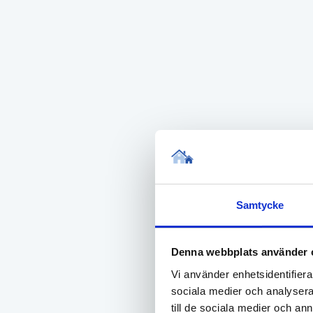
med smarta planlösningar, öppna ytor och genomt
I anslutning till fastigheten finns dessutom möj
Kronborgsvägen 1D är det perfekta valet för dig
Malmös mest trivsamma kvarter.
Bilder
Samtycke
Denna webbplats använder 
Vi använder enhetsidentifierar
sociala medier och analysera 
till de sociala medier och a