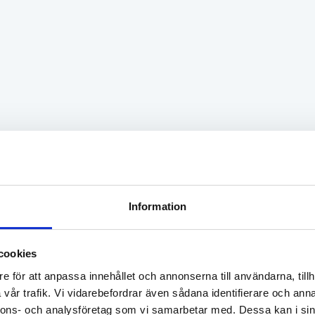
änkta detaljer som gör vardagen både enkel och trivsam, oav
lighet att hyra personlig parkeringsplats utomhus, en uppskat
 som söker ett modernt, charmigt och centralt hem med det l
Information
cookies
e för att anpassa innehållet och annonserna till användarna, tillh
vår trafik. Vi vidarebefordrar även sådana identifierare och anna
nnons- och analysföretag som vi samarbetar med. Dessa kan i sin