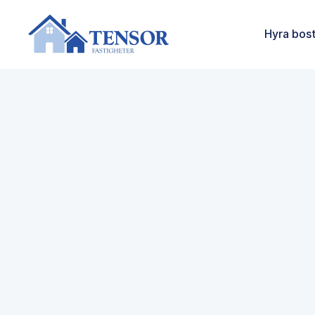
Hyra bos
Kompakt charm med centr
Hästhagen
Kronborgsväg 1D, Malmö
Flerbostadshus
33-48
m²