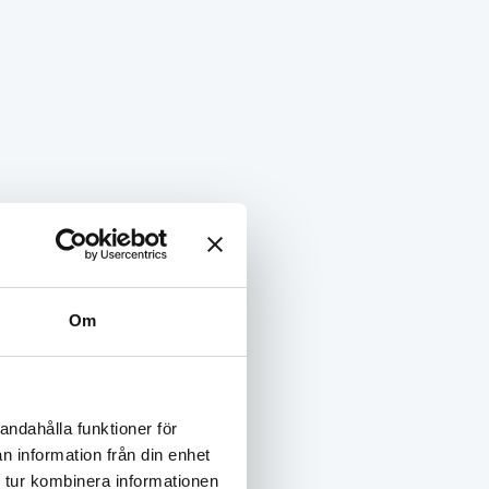
sett om du bor själv, studerar eller pendlar.
tad förmån i centrala Malmö.
illa extra. Ett smart boende med hjärta, mitt i
Om
andahålla funktioner för
n information från din enhet
 tur kombinera informationen