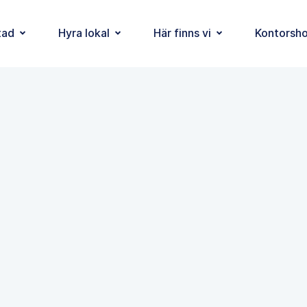
tad
Hyra lokal
Här finns vi
Kontorsho
alt läge, bo smart på Kron
Byggt
1950