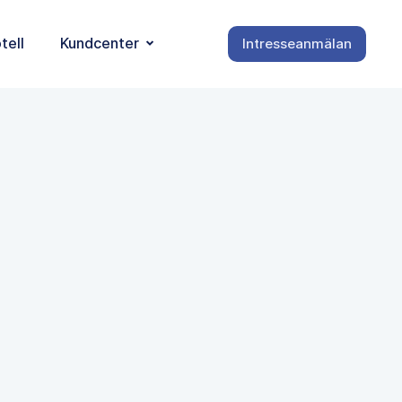
tell
Kundcenter
Intresseanmälan
borgsvägen 1D i