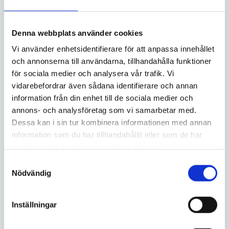
Denna webbplats använder cookies
Vi använder enhetsidentifierare för att anpassa innehållet
och annonserna till användarna, tillhandahålla funktioner
för sociala medier och analysera vår trafik. Vi
vidarebefordrar även sådana identifierare och annan
information från din enhet till de sociala medier och
annons- och analysföretag som vi samarbetar med.
Dessa kan i sin tur kombinera informationen med annan
information som du har tillhandahållit eller som de har
samlat in när du har använt deras tjänster.
Samtyckesval
Nödvändig
Ytterligare
enbostadshus
Inställningar
Finns ett vidare intresse? Vad kul! Här finns fler av våra