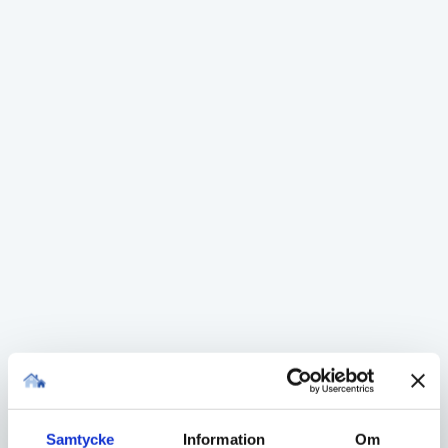
och avkoppling i solen, en grön oas för hela
familjen.
Kadettvägen 14 är ett hem att trivas i, växa i och
skapa minnen i. Ett boende där livet får ta plats,
med havet som granne och lugnet som vardag.
Karta
Adress:
Kadettvägen 14, Bjärred
Samtycke
Information
Om