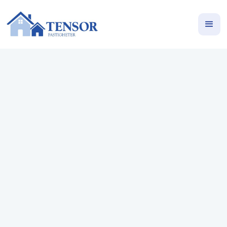
Hemkänsla vid havet,
friliggande villa med 70-
talscharm på Kadettvägen 14 i
Bjärred
Kadettvägen 14, Bjärred
Enbostadshus
130
m²