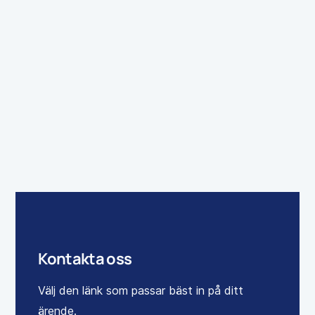
Stilren 60-talsvilla med pool och totalrenoverad
elegans
Galärgatan 1, Lomma
m²
Enbostadshus
174
Kontakta oss
Välj den länk som passar bäst in på ditt
ärende.